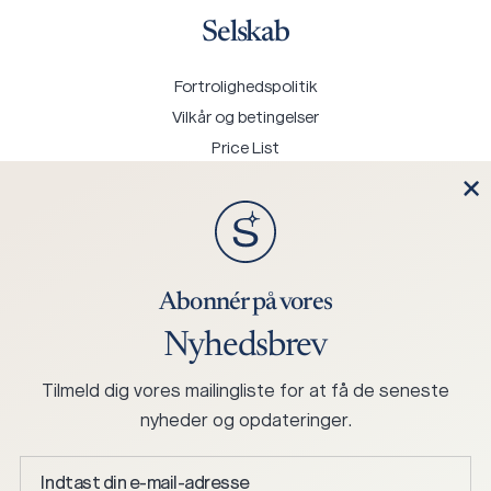
Selskab
Fortrolighedspolitik
Vilkår og betingelser
Price List
Kontakt os
Abonnér på vores
Nyhedsbrev
+45 75 25 0244
mail@hjortknudsen.dk
Tilmeld dig vores mailingliste for at få de seneste
Hjort Knudsen A/S Stabelhøjvej 1, 6880 Tarm, Denmark
nyheder og opdateringer.
Indtast