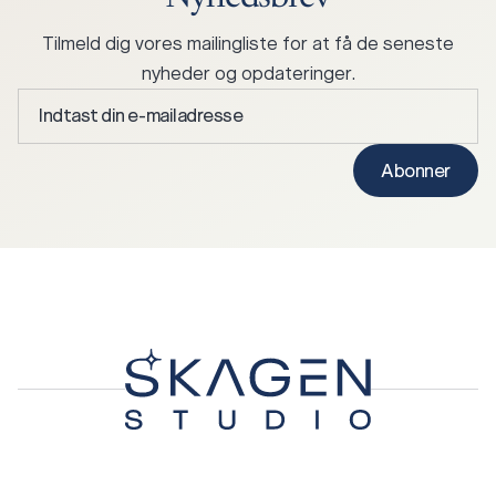
Tilmeld dig vores mailingliste for at få de seneste
nyheder og opdateringer.
Indtast
din
e-
Abonner
mailadresse
*