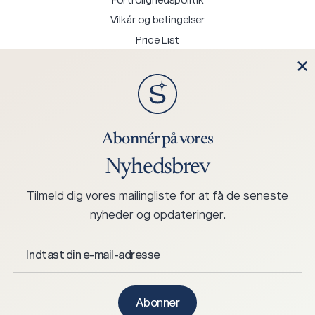
Fortrolighedspolitik
Vilkår og betingelser
Price List
Kontakt os
Abonnér på vores
Nyhedsbrev
+45 75 25 0244
mail@hjortknudsen.dk
Tilmeld dig vores mailingliste for at få de seneste
Hjort Knudsen A/S Stabelhøjvej 1, 6880 Tarm, Denmark
nyheder og opdateringer.
Indtast
din
e-
Ophavsret © 2026 Skagen Studio.
mail-
Abonner
Alle rettigheder forbeholdes.
adresse
*