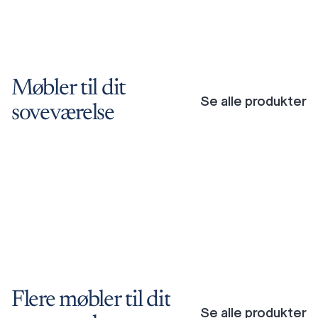
Møbler
til
dit
Se alle produkter
soveværelse
Slap
af
i
ultimativ
komfort
med
Skagen
Studio
Flere
møbler
til
dit
Se alle produkter