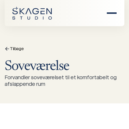
Hjem
Om os
Tilbage
Soveværelse
Produkter
Forvandler soveværelset til et komfortabelt og
Find forhandler
Alle produkter
afslappende rum
Inspiration
Stole
Sofaer
Events
Damhus
Saltholm