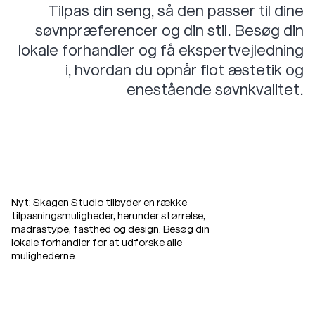
Tilpas din seng, så den passer til dine
Fuglsang
Egholm
Kontakt
søvnpræferencer og din stil. Besøg din
Hald
Birkholm
lokale forhandler og få ekspertvejledning
Klejtrup
Hjelm
i, hvordan du opnår flot æstetik og
Stadil
Anholt
enestående søvnkvalitet.
Spisebordstole
Rold
Rold Armchair
Nyt: Skagen Studio tilbyder en række
Riis
tilpasningsmuligheder, herunder størrelse,
Slap
af
i
ultimativ
madrastype, fasthed og design. Besøg din
Riis Armchair
lokale forhandler for at udforske alle
komfort
med
Skagen
mulighederne.
Tisvilde Armchair
Studio