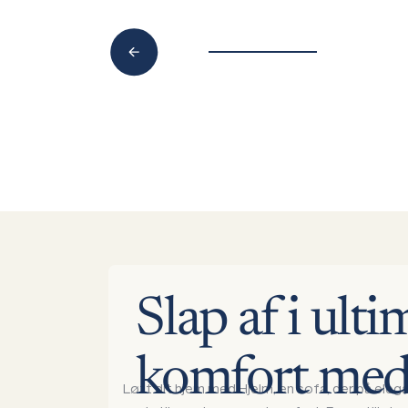
Slap
af
i
ulti
komfort
me
Løft dit hjem med Hjelm, en sofa, der på elega