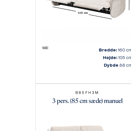
Mål
Bredde:
160 c
Højde:
105 c
Dybde
88 c
B85FH3M
3 pers. (85 cm sæde) manuel