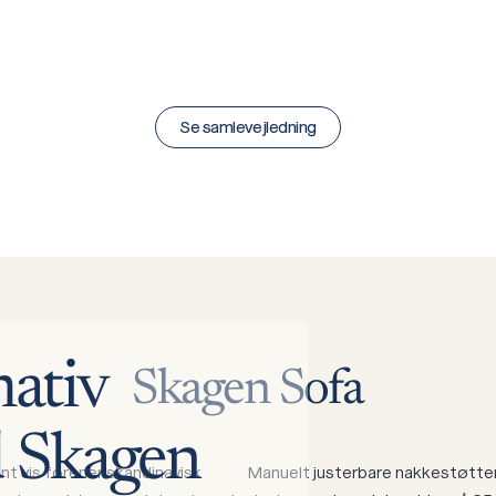
Se samlevejledning
mativ
Skagen
Sofa
d
Skagen
nt vis forener skandinavisk
Manuelt justerbare nakkestøtter