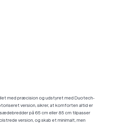
tillet med præcision og udstyret med Duotech-
iseret version, sikrer, at komforten altid er
 sædebredder på 65 cm eller 85 cm tilpasser
olstrede version, og skab et minimalt, men