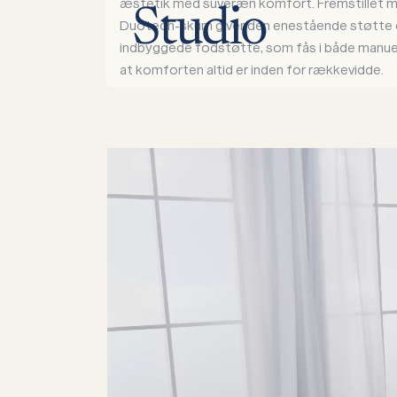
æstetik med suveræn komfort. Fremstillet 
Studio
Duotech-skum giver den enestående støtte 
indbyggede fodstøtte, som fås i både manuel 
at komforten altid er inden for rækkevidde.