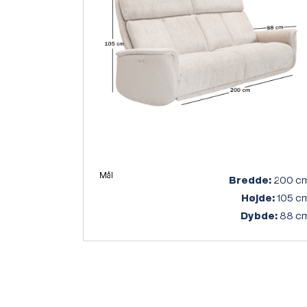
Mål
Bredde:
200 c
Højde:
105 c
Dybde:
88 c