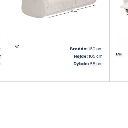
Mål
Bredde:
m
160 cm
Mål
Højde:
m
105 cm
Dybde:
m
88 cm