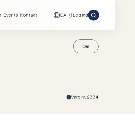
n
Events
Kontakt
DA
Log ind
Del
Facebook
X
Linked
Vare nr. 2334