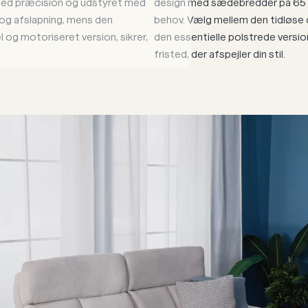
med præcision og udstyret med
design med sædebredder på 65 c
og afslapning, mens den
behov. Vælg mellem den tidløse 
og motoriseret version, sikrer,
den essentielle polstrede versi
fristed, der afspejler din stil.