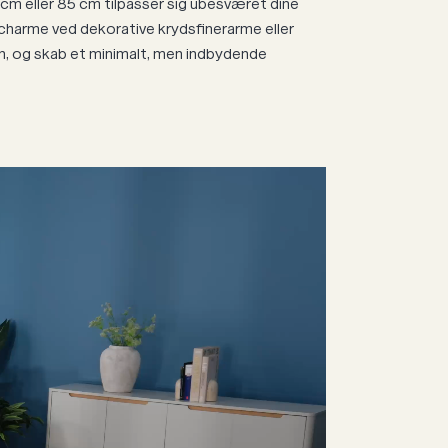
m eller 85 cm tilpasser sig ubesværet dine
charme ved dekorative krydsfinerarme eller
on, og skab et minimalt, men indbydende