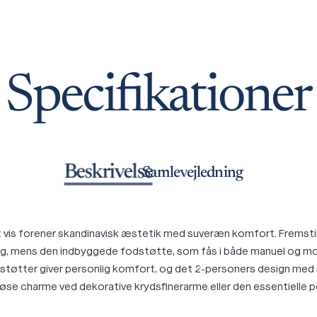
Specifikationer
Beskrivelse
Samlevejledning
ant vis forener skandinavisk æstetik med suveræn komfort. Frems
, mens den indbyggede fodstøtte, som fås i både manuel og motor
estøtter giver personlig komfort, og det 2-personers design med
øse charme ved dekorative krydsfinerarme eller den essentielle p