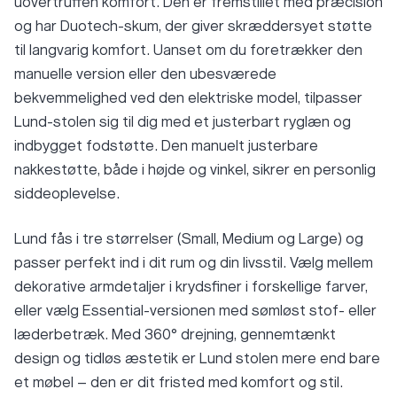
uovertruffen komfort. Den er fremstillet med præcision
og har Duotech-skum, der giver skræddersyet støtte
til langvarig komfort. Uanset om du foretrækker den
manuelle version eller den ubesværede
bekvemmelighed ved den elektriske model, tilpasser
Lund-stolen sig til dig med et justerbart ryglæn og
indbygget fodstøtte. Den manuelt justerbare
nakkestøtte, både i højde og vinkel, sikrer en personlig
siddeoplevelse.
Lund fås i tre størrelser (Small, Medium og Large) og
passer perfekt ind i dit rum og din livsstil. Vælg mellem
dekorative armdetaljer i krydsfiner i forskellige farver,
eller vælg Essential-versionen med sømløst stof- eller
læderbetræk. Med 360° drejning, gennemtænkt
design og tidløs æstetik er Lund stolen mere end bare
et møbel – den er dit fristed med komfort og stil.