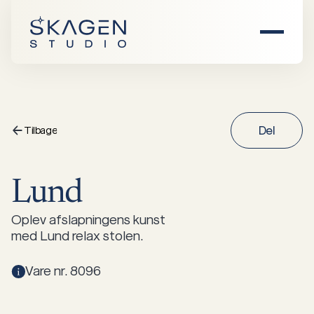
Hjem
Om os
Tilbage
Del
F
Produkter
Lund
Find forhandler
Alle produkter
Oplev afslapningens kunst
med Lund relax stolen.
Inspiration
Vare nr. 8096
Stole
Sofaer
Events
Damhus
Saltholm