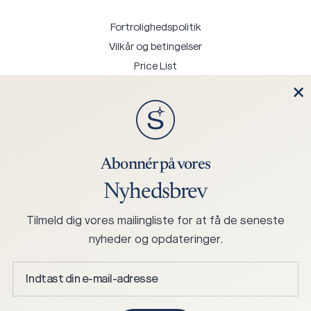
Fortrolighedspolitik
Vilkår og betingelser
Price List
Kontakt os
Abonnér på vores
Nyhedsbrev
+45 75 25 0244
mail@hjortknudsen.dk
Tilmeld dig vores mailingliste for at få de seneste
Hjort Knudsen A/S Stabelhøjvej 1, 6880 Tarm, Denmark
nyheder og opdateringer.
Indtast
din
e-
Ophavsret © 2026 Skagen Studio.