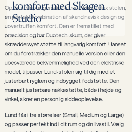
komfort
med
Skagen
Oplev afslapningens kunst med Lund relax stolen,
en perfekt kombination af skandinavisk design og
Studio
uovertruffen komfort. Den er fremstillet med
præcision og har Duotech-skum, der giver
skræddersyet støtte til langvarig komfort. Uanset
om du foretrækker den manuelle version eller den
ubesværede bekvemmelighed ved den elektriske
model, tilpasser Lund-stolen sig til dig med et
justerbart ryglæn og indbygget fodstøtte. Den
manuelt justerbare nakkestøtte, både i højde og
vinkel, sikrer en personlig siddeoplevelse.
Lund fås i tre størrelser (Small, Medium og Large)
og passer perfekt ind i dit rum og din livsstil. Vælg